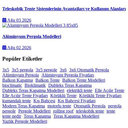
Teleskobik Tente Sistemlerinin Avantajları ve Kullanım Alanları
Ağu 03 2026
Alüminyum Pergola Modelleri
Ağu 02 2026
Popüler Etiketler
3x5
3x5 pergola
3x5 pergole
3x6
3x6 Otomatik Pergola
Alüminyum Pergola
Alüminyum Pergola Fiyatları
Balkon Kapatma
Balkon Tente
Balkon Tente Modelleri
bioclimatic
Bioklimatik
Dubleks Teras Kapatma
Dubleks Teras Kapatma Modelleri
elektrikli tente
Elle Açılır Tente
Elle Açılır Tente Fiyatları
Körüklü Tente
Körüklü Tente Fiyatları
kumandalı tente
Kış Bahçesi
Kış Bahçesi Fiyatları
Modern Teras Kapatma
motorlu tente
Otomatik Pergola
pergola
pergole
Pergole Modelleri
rolling roof
teleskobik tente
tente
tente nedir
Teras Kapatma
Teras Kapatma Modelleri
Yazlık Pergole Modelleri