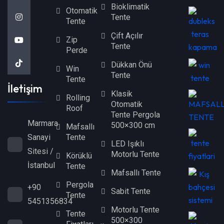
Bioklimatik
Otomatik
Tente
Tente
Çift Açılır
Zip
Tente
Perde
Dükkan Önü
Win
Tente
Tente
İletişim
Klasik
Rolling
Otomatik
Roof
Tente Pergola
Marmara
500×300 cm
Mafsallı
Tente
Sanayi
LED Işıklı
Sitesi /
Motorlu Tente
Körüklü
İstanbul
Tente
Mafsallı Tente
Pergola
+90
Sabit Tente
Tente
5451356834
Motorlu Tente
Tente
500×300