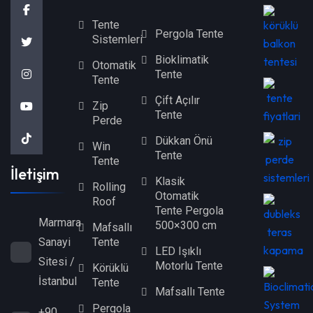
Tente
Pergola Tente
Sistemleri
Bioklimatik
Otomatik
Tente
Tente
Çift Açılır
Zip
Tente
Perde
Dükkan Önü
Win
Tente
Tente
İletişim
Klasik
Rolling
Otomatik
Roof
Tente Pergola
Marmara
500×300 cm
Mafsallı
Tente
Sanayi
LED Işıklı
Sitesi /
Motorlu Tente
Körüklü
İstanbul
Tente
Mafsallı Tente
Pergola
+90