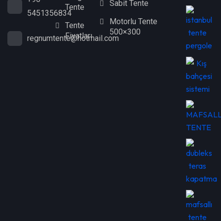
Sabit Tente
Tente
5451356834
Motorlu Tente
Tente
500×300
Fiyatları
regnumtente@hotmail.com