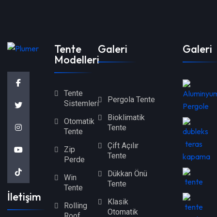
Tente
Galeri
Galeri
Modelleri
Tente
Pergola Tente
Sistemleri
Bioklimatik
Otomatik
Tente
Tente
Çift Açılır
Zip
Tente
Perde
Dükkan Önü
Win
Tente
Tente
İletişim
Klasik
Rolling
Otomatik
Roof