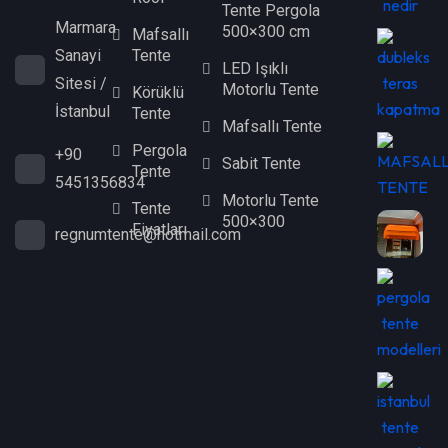
Tente Pergola
Marmara
500×300 cm
Mafsallı
Tente
Sanayi
LED Işıklı
Sitesi /
Motorlu Tente
Körüklü
İstanbul
Tente
Mafsallı Tente
Pergola
+90
Sabit Tente
Tente
5451356834
Motorlu Tente
Tente
500×300
Fiyatları
regnumtente@hotmail.com