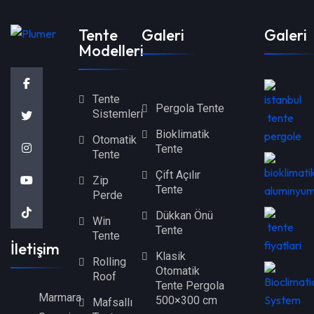
Tente
Galeri
Galeri
Modelleri
Tente
Pergola Tente
Sistemleri
Bioklimatik
Otomatik
Tente
Tente
Çift Açılır
Zip
Tente
Perde
Dükkan Önü
Win
Tente
Tente
İletişim
Klasik
Rolling
Otomatik
Roof
Tente Pergola
Marmara
500×300 cm
Mafsallı