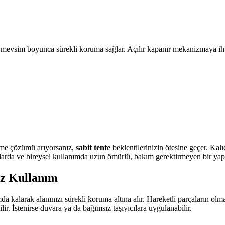
rt mevsim boyunca sürekli koruma sağlar. Açılır kapanır mekanizmaya i
irme çözümü arıyorsanız,
sabit tente
beklentilerinizin ötesine geçer. Kal
nlarda ve bireysel kullanımda uzun ömürlü, bakım gerektirmeyen bir yap
iz Kullanım
a kalarak alanınızı sürekli koruma altına alır. Hareketli parçaların olm
ir. İstenirse duvara ya da bağımsız taşıyıcılara uygulanabilir.