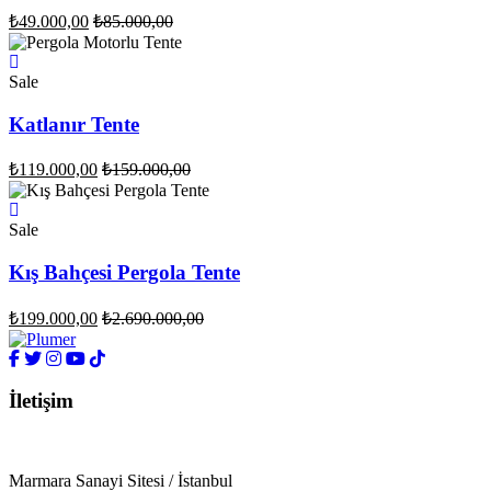
₺
49.000,00
₺
85.000,00
Sale
Katlanır Tente
₺
119.000,00
₺
159.000,00
Sale
Kış Bahçesi Pergola Tente
₺
199.000,00
₺
2.690.000,00
İletişim
Marmara Sanayi Sitesi / İstanbul