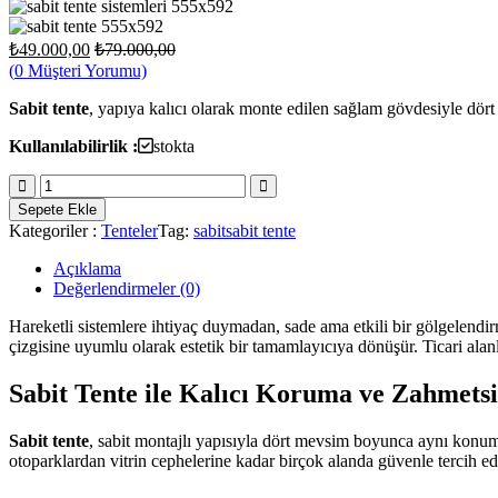
₺
49.000,00
₺
79.000,00
(
0
Müşteri Yorumu)
Sabit tente
, yapıya kalıcı olarak monte edilen sağlam gövdesiyle dö
Kullanılabilirlik :
stokta
Sabit
Tente
Sepete Ekle
miktarı
Kategoriler :
Tenteler
Tag:
sabit
sabit tente
Açıklama
Değerlendirmeler (0)
Hareketli sistemlere ihtiyaç duymadan, sade ama etkili bir gölgelend
çizgisine uyumlu olarak estetik bir tamamlayıcıya dönüşür. Ticari ala
Sabit Tente ile Kalıcı Koruma ve Zahmets
Sabit tente
, sabit montajlı yapısıyla dört mevsim boyunca aynı konumd
otoparklardan vitrin cephelerine kadar birçok alanda güvenle tercih edil