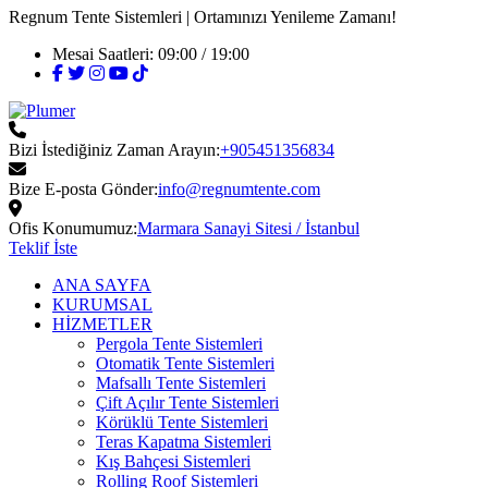
Regnum Tente Sistemleri
| Ortamınızı Yenileme Zamanı!
Mesai Saatleri: 09:00 / 19:00
Bizi İstediğiniz Zaman Arayın:
+905451356834
Bize E-posta Gönder:
info@regnumtente.com
Ofis Konumumuz:
Marmara Sanayi Sitesi / İstanbul
Teklif İste
ANA SAYFA
KURUMSAL
HİZMETLER
Pergola Tente Sistemleri
Otomatik Tente Sistemleri
Mafsallı Tente Sistemleri
Çift Açılır Tente Sistemleri
Körüklü Tente Sistemleri
Teras Kapatma Sistemleri
Kış Bahçesi Sistemleri
Rolling Roof Sistemleri