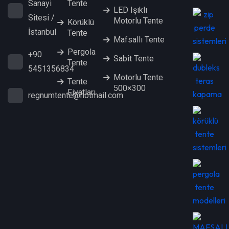
Tente
Sanayi
LED Işıklı
Sitesi /
Motorlu Tente
Körüklü
İstanbul
Tente
Mafsallı Tente
Pergola
+90
Sabit Tente
Tente
5451356834
Motorlu Tente
Tente
500×300
Fiyatları
regnumtente@hotmail.com