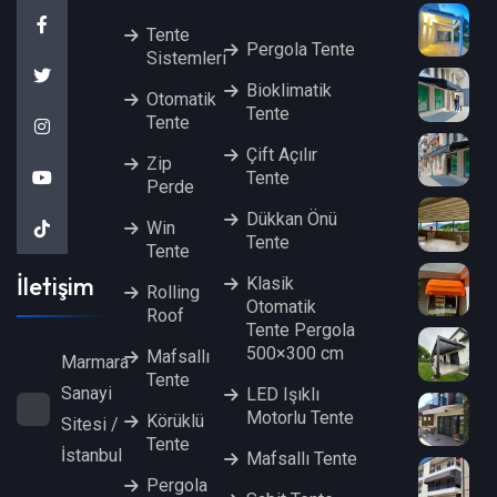
Tente
Pergola Tente
Sistemleri
Bioklimatik
Otomatik
Tente
Tente
Çift Açılır
Zip
Tente
Perde
Dükkan Önü
Win
Tente
Tente
İletişim
Klasik
Rolling
Otomatik
Roof
Tente Pergola
500×300 cm
Mafsallı
Marmara
Tente
Sanayi
LED Işıklı
Motorlu Tente
Körüklü
Sitesi /
Tente
İstanbul
Mafsallı Tente
Pergola