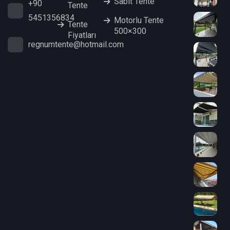
Sabit Tente
+90
Tente
5451356834
Motorlu Tente
Tente
500×300
Fiyatları
regnumtente@hotmail.com